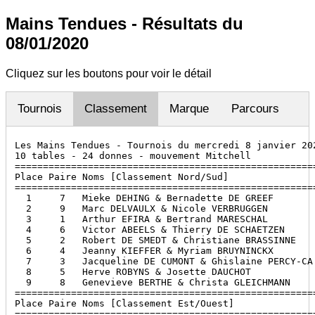
Mains Tendues - Résultats du
08/01/2020
Cliquez sur les boutons pour voir le détail
Tournois
Classement
Marque
Parcours
Les Mains Tendues - Tournois du mercredi 8 janvier 202
10 tables - 24 donnes - mouvement Mitchell

======================================================
Place Paire Noms [Classement Nord/Sud]                
======================================================
  1     7   Mieke DEHING & Bernadette DE GREEF        
  2     9   Marc DELVAULX & Nicole VERBRUGGEN         
  3     1   Arthur EFIRA & Bertrand MARESCHAL         
  4     6   Victor ABEELS & Thierry DE SCHAETZEN      
  5     2   Robert DE SMEDT & Christiane BRASSINNE    
  6     4   Jeanny KIEFFER & Myriam BRUYNINCKX        
  7     3   Jacqueline DE CUMONT & Ghislaine PERCY-CA.
  8     5   Herve ROBYNS & Josette DAUCHOT            
  9     8   Genevieve BERTHE & Christa GLEICHMANN     
======================================================
Place Paire Noms [Classement Est/Ouest]               
======================================================