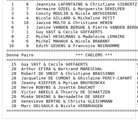
  1     8   Jeannine LAFONTAINE & Christiane SIEBERTZ 
  2     7   Germaine OZEEL & Marguerite DEKELPER      
  3     5   Consty MOULIN & Nicole ANTHIERENS         
  4     4   Nicole GILLARD & Micheline PETIT          
  5    10   Janine MOLTO & Christiane HENIN           
  6     3   Janine VANDEN BERGHE & Pierre VANDEN BERGH
  7     1   Guy VAST & Cecile GOFFAERTS               
  8     2   Michel HESELMANS & Madeleine LEMAIRE      
  9     6   Michel MAHAUX & Nicole BRABANT            
 10     9   Edith GEUENS & Francoise NOIRHOMME        
======================================================
Donne Paire                 *** CHELEMS ***           
======================================================
  15  Guy VAST & Cecile GOFFAERTS                    6
  20  Arthur EFIRA & Bertrand MARESCHAL              7
  20  Robert DE SMEDT & Christiane BRASSINNE         6
  20  Jacqueline DE CUMONT & Ghislaine PERCY-CAPART  6
  20  Jeanny KIEFFER & Myriam BRUYNINCKX             6
  20  Herve ROBYNS & Josette DAUCHOT                 6
  20  Victor ABEELS & Thierry DE SCHAETZEN           6
  20  Mieke DEHING & Bernadette DE GREEF             6
  20  Genevieve BERTHE & Christa GLEICHMANN          6
  20  Marc DELVAULX & Nicole VERBRUGGEN              7