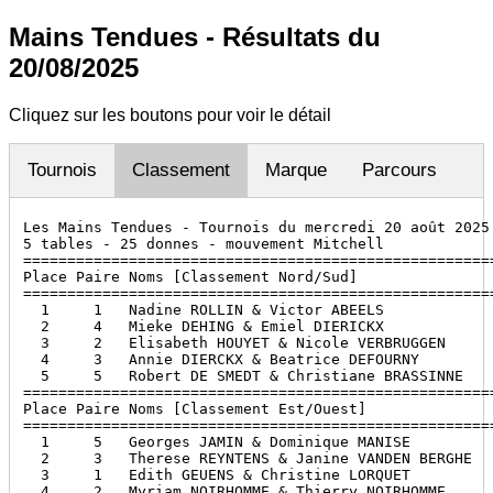
Mains Tendues - Résultats du
20/08/2025
Cliquez sur les boutons pour voir le détail
Tournois
Classement
Marque
Parcours
Les Mains Tendues - Tournois du mercredi 20 août 2025

5 tables - 25 donnes - mouvement Mitchell

======================================================
Place Paire Noms [Classement Nord/Sud]                
======================================================
  1     1   Nadine ROLLIN & Victor ABEELS             
  2     4   Mieke DEHING & Emiel DIERICKX             
  3     2   Elisabeth HOUYET & Nicole VERBRUGGEN      
  4     3   Annie DIERCKX & Beatrice DEFOURNY         
  5     5   Robert DE SMEDT & Christiane BRASSINNE    
======================================================
Place Paire Noms [Classement Est/Ouest]               
======================================================
  1     5   Georges JAMIN & Dominique MANISE          
  2     3   Therese REYNTENS & Janine VANDEN BERGHE   
  3     1   Edith GEUENS & Christine LORQUET          
  4     2   Myriam NOIRHOMME & Thierry NOIRHOMME      