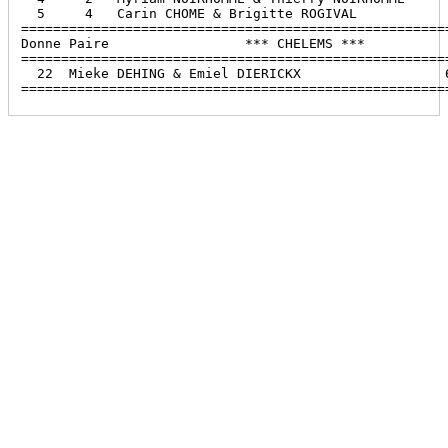
  5     4   Carin CHOME & Brigitte ROGIVAL            
======================================================
Donne Paire                 *** CHELEMS ***           
======================================================
  22  Mieke DEHING & Emiel DIERICKX                  6