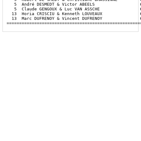
   5  André DESMEDT & Victor ABEELS                  6
   5  Claude GENGOUX & Luc VAN ASSCHE                6
  13  Horia CRISCIU & Kenneth LOUVEAUX               6
  13  Marc DUFRENOY & Vincent DUFRENOY               6