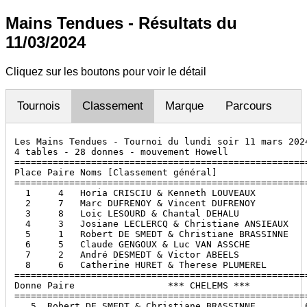
Mains Tendues - Résultats du
11/03/2024
Cliquez sur les boutons pour voir le détail
Tournois
Classement
Marque
Parcours
Les Mains Tendues - Tournoi du lundi soir 11 mars 2024
4 tables - 28 donnes - mouvement Howell

======================================================
Place Paire Noms [Classement général]                 
======================================================
  1     4   Horia CRISCIU & Kenneth LOUVEAUX          
  2     7   Marc DUFRENOY & Vincent DUFRENOY          
  3     8   Loic LESOURD & Chantal DEHALU             
  4     3   Josiane LECLERCQ & Christiane ANSIEAUX    
  5     1   Robert DE SMEDT & Christiane BRASSINNE    
  6     5   Claude GENGOUX & Luc VAN ASSCHE           
  7     2   André DESMEDT & Victor ABEELS             
  8     6   Catherine HURET & Therese PLUMEREL        
======================================================
Donne Paire                 *** CHELEMS ***           
======================================================
   5  Robert DE SMEDT & Christiane BRASSINNE         6