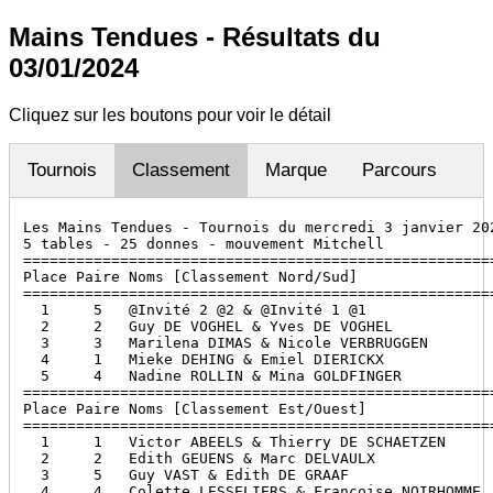
Mains Tendues - Résultats du
03/01/2024
Cliquez sur les boutons pour voir le détail
Tournois
Classement
Marque
Parcours
Les Mains Tendues - Tournois du mercredi 3 janvier 202
5 tables - 25 donnes - mouvement Mitchell

======================================================
Place Paire Noms [Classement Nord/Sud]                
======================================================
  1     5   @Invité 2 @2 & @Invité 1 @1               
  2     2   Guy DE VOGHEL & Yves DE VOGHEL            
  3     3   Marilena DIMAS & Nicole VERBRUGGEN        
  4     1   Mieke DEHING & Emiel DIERICKX             
  5     4   Nadine ROLLIN & Mina GOLDFINGER           
======================================================
Place Paire Noms [Classement Est/Ouest]               
======================================================
  1     1   Victor ABEELS & Thierry DE SCHAETZEN      
  2     2   Edith GEUENS & Marc DELVAULX              
  3     5   Guy VAST & Edith DE GRAAF                 
  4     4   Colette LESSELIERS & Francoise NOIRHOMME  