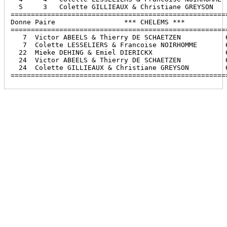
  5     3   Colette GILLIEAUX & Christiane GREYSON    
======================================================
Donne Paire                 *** CHELEMS ***           
======================================================
   7  Victor ABEELS & Thierry DE SCHAETZEN           6
   7  Colette LESSELIERS & Francoise NOIRHOMME       6
  22  Mieke DEHING & Emiel DIERICKX                  6
  24  Victor ABEELS & Thierry DE SCHAETZEN           6
  24  Colette GILLIEAUX & Christiane GREYSON         6