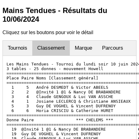
Mains Tendues - Résultats du
10/06/2024
Cliquez sur les boutons pour voir le détail
Tournois
Classement
Marque
Parcours
Les Mains Tendues - Tournoi du lundi soir 10 juin 2024
3 tables - 25 donnes - mouvement Howell

======================================================
Place Paire Noms [Classement général]                 
======================================================
  1     5   André DESMEDT & Victor ABEELS             
  2     2   @Invité 1 @1 & Nancy DE BRABANDERE        
  3     4   Claude GENGOUX & Luc VAN ASSCHE           
  4     1   Josiane LECLERCQ & Christiane ANSIEAUX    
  5     3   Guy DE VOGHEL & Vincent DUFRENOY          
  6     6   Horia CRISCIU & Catherine HURET           
======================================================
Donne Paire                 *** CHELEMS ***           
======================================================
  19  @Invité 1 @1 & Nancy DE BRABANDERE             6
  19  Guy DE VOGHEL & Vincent DUFRENOY               6
  19  Claude GENGOUX & Luc VAN ASSCHE                6