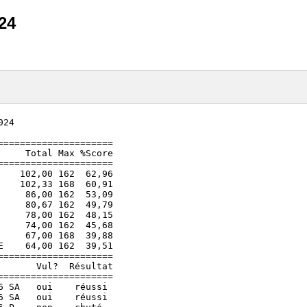
24
24

====================

    Total Max %Score

====================

   102,00 162  62,96

   102,33 168  60,91

    86,00 162  53,09

    80,67 162  49,79

    78,00 162  48,15

    74,00 162  45,68

    67,00 168  39,88

    64,00 162  39,51

====================

      Vul?  Résultat

====================

 SA   oui    réussi

 SA   oui    réussi
