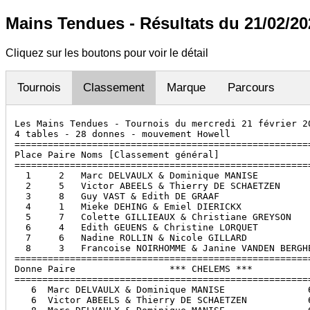
Mains Tendues - Résultats du 21/02/20
Cliquez sur les boutons pour voir le détail
Tournois
Classement
Marque
Parcours
Les Mains Tendues - Tournois du mercredi 21 février 20
4 tables - 28 donnes - mouvement Howell

======================================================
Place Paire Noms [Classement général]                 
======================================================
  1     2   Marc DELVAULX & Dominique MANISE          
  2     5   Victor ABEELS & Thierry DE SCHAETZEN      
  3     8   Guy VAST & Edith DE GRAAF                 
  4     1   Mieke DEHING & Emiel DIERICKX             
  5     7   Colette GILLIEAUX & Christiane GREYSON    
  6     4   Edith GEUENS & Christine LORQUET          
  7     6   Nadine ROLLIN & Nicole GILLARD            
  8     3   Francoise NOIRHOMME & Janine VANDEN BERGHE
======================================================
Donne Paire                 *** CHELEMS ***           
======================================================
   6  Marc DELVAULX & Dominique MANISE               6
   6  Victor ABEELS & Thierry DE SCHAETZEN           6