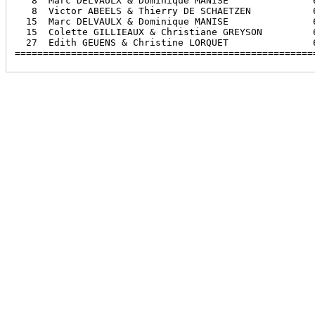
   8  Marc DELVAULX & Dominique MANISE               6
   8  Victor ABEELS & Thierry DE SCHAETZEN           6
  15  Marc DELVAULX & Dominique MANISE               6
  15  Colette GILLIEAUX & Christiane GREYSON         6
  27  Edith GEUENS & Christine LORQUET               6