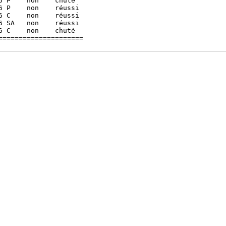
 P    non    chuté

 P    non    réussi

 C    non    réussi

 SA   non    réussi

 C    non    chuté
