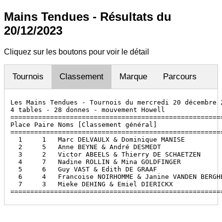
Mains Tendues - Résultats du
20/12/2023
Cliquez sur les boutons pour voir le détail
Tournois
Classement
Marque
Parcours
Les Mains Tendues - Tournois du mercredi 20 décembre 2
4 tables - 28 donnes - mouvement Howell

======================================================
Place Paire Noms [Classement général]                 
======================================================
  1     1   Marc DELVAULX & Dominique MANISE          
  2     5   Anne BEYNE & André DESMEDT                
  3     2   Victor ABEELS & Thierry DE SCHAETZEN      
  4     7   Nadine ROLLIN & Mina GOLDFINGER           
  5     6   Guy VAST & Edith DE GRAAF                 
  6     4   Francoise NOIRHOMME & Janine VANDEN BERGHE
  7     3   Mieke DEHING & Emiel DIERICKX             