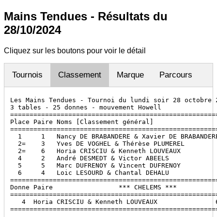
Mains Tendues - Résultats du
28/10/2024
Cliquez sur les boutons pour voir le détail
Tournois
Classement
Marque
Parcours
Les Mains Tendues - Tournoi du lundi soir 28 octobre 2
3 tables - 25 donnes - mouvement Howell

======================================================
Place Paire Noms [Classement général]                 
======================================================
  1     1   Nancy DE BRABANDERE & Xavier DE BRABANDERE
  2=    3   Yves DE VOGHEL & Thérèse PLUMEREL         
  2=    6   Horia CRISCIU & Kenneth LOUVEAUX          
  4     2   André DESMEDT & Victor ABEELS             
  5     5   Marc DUFRENOY & Vincent DUFRENOY          
  6     4   Loic LESOURD & Chantal DEHALU             
======================================================
Donne Paire                 *** CHELEMS ***           
======================================================
   4  Horia CRISCIU & Kenneth LOUVEAUX               6