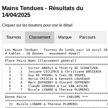
Mains Tendues - Résultats du
14/04/2025
Cliquez sur les boutons pour voir le détail
Tournois
Classement
Marque
Parcours
Les Mains Tendues - Tournoi du lundi soir 14 avril 202
4 tables - 28 donnes - mouvement Howell

======================================================
Place Paire Noms [Classement général]                 
======================================================
  1     1   Victor ABEELS & Thierry DE SCHAETZEN      
  2     2   Josiane LECLERCQ & Christiane ANSIEAUX    
  3     5   Guy DE VOGHEL & Yves DE VOGHEL            
  4     3   Horia CRISCIU & Kenneth LOUVEAUX          
  5     6   Marc DUFRENOY & Vincent DUFRENOY          
  6     4   Claude GENGOUX & Luc VAN ASSCHE           
  7     7   Nicole LINARD & Therese PLUMEREL          
======================================================
Donne Paire                 *** CHELEMS ***           
======================================================
  21  Nicole LINARD & Therese PLUMEREL               6