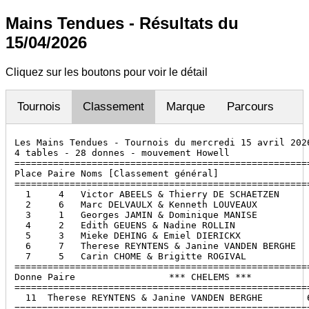
Mains Tendues - Résultats du
15/04/2026
Cliquez sur les boutons pour voir le détail
Tournois
Classement
Marque
Parcours
Les Mains Tendues - Tournois du mercredi 15 avril 2026
4 tables - 28 donnes - mouvement Howell

======================================================
Place Paire Noms [Classement général]                 
======================================================
  1     4   Victor ABEELS & Thierry DE SCHAETZEN      
  2     6   Marc DELVAULX & Kenneth LOUVEAUX          
  3     1   Georges JAMIN & Dominique MANISE          
  4     2   Edith GEUENS & Nadine ROLLIN              
  5     3   Mieke DEHING & Emiel DIERICKX             
  6     7   Therese REYNTENS & Janine VANDEN BERGHE   
  7     5   Carin CHOME & Brigitte ROGIVAL            
======================================================
Donne Paire                 *** CHELEMS ***           
======================================================
  11  Therese REYNTENS & Janine VANDEN BERGHE        6