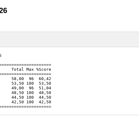
26


====================

    Total Max %Score

====================

    58,00  96  60,42

    53,50 100  53,50

    49,00  96  51,04

    48,50 100  48,50

    44,50 100  44,50

    42,50 100  42,50
