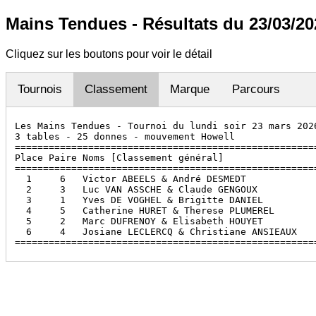
Mains Tendues - Résultats du 23/03/20
Cliquez sur les boutons pour voir le détail
Tournois
Classement
Marque
Parcours
Les Mains Tendues - Tournoi du lundi soir 23 mars 2026
3 tables - 25 donnes - mouvement Howell

======================================================
Place Paire Noms [Classement général]                 
======================================================
  1     6   Victor ABEELS & André DESMEDT             
  2     3   Luc VAN ASSCHE & Claude GENGOUX           
  3     1   Yves DE VOGHEL & Brigitte DANIEL          
  4     5   Catherine HURET & Therese PLUMEREL        
  5     2   Marc DUFRENOY & Elisabeth HOUYET          
  6     4   Josiane LECLERCQ & Christiane ANSIEAUX    