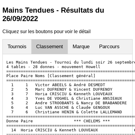
Mains Tendues - Résultats du
26/09/2022
Cliquez sur les boutons pour voir le détail
Tournois
Classement
Marque
Parcours
Les Mains Tendues - Tournoi du lundi soir 26 septembre
4 tables - 28 donnes - mouvement Howell

======================================================
Place Paire Noms [Classement général]                 
======================================================
  1     1   Victor ABEELS & André DESMEDT             
  2     5   Marc DUFRENOY & Vincent DUFRENOY          
  3     7   Horia CRISCIU & Kenneth LOUVEAUX          
  4     3   Yves DE VOGHEL & Christiane ANSIEAUX      
  5     2   Andre STROOBANTS & Nancy DE BRABANDERE    
  6     4   Luc VAN ASSCHE & Claude GENGOUX           
  7     6   Christiane HENIN & Colette LALLEMAND      
======================================================
Donne Paire                 *** CHELEMS ***           
======================================================
  14  Horia CRISCIU & Kenneth LOUVEAUX               6