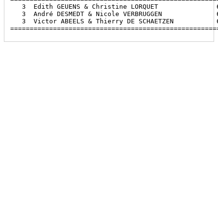
   3  Edith GEUENS & Christine LORQUET               6
   3  André DESMEDT & Nicole VERBRUGGEN              6
   3  Victor ABEELS & Thierry DE SCHAETZEN           6