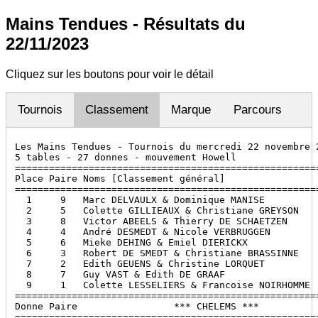
Mains Tendues - Résultats du
22/11/2023
Cliquez sur les boutons pour voir le détail
Tournois
Classement
Marque
Parcours
Les Mains Tendues - Tournois du mercredi 22 novembre 2
5 tables - 27 donnes - mouvement Howell

======================================================
Place Paire Noms [Classement général]                 
======================================================
  1     9   Marc DELVAULX & Dominique MANISE          
  2     5   Colette GILLIEAUX & Christiane GREYSON    
  3     8   Victor ABEELS & Thierry DE SCHAETZEN      
  4     4   André DESMEDT & Nicole VERBRUGGEN         
  5     6   Mieke DEHING & Emiel DIERICKX             
  6     3   Robert DE SMEDT & Christiane BRASSINNE    
  7     2   Edith GEUENS & Christine LORQUET          
  8     7   Guy VAST & Edith DE GRAAF                 
  9     1   Colette LESSELIERS & Francoise NOIRHOMME  
======================================================
Donne Paire                 *** CHELEMS ***           
======================================================