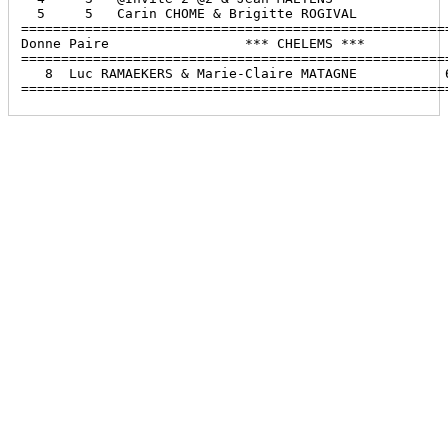
  5     5   Carin CHOME & Brigitte ROGIVAL            
======================================================
Donne Paire                 *** CHELEMS ***           
======================================================
   8  Luc RAMAEKERS & Marie-Claire MATAGNE           6