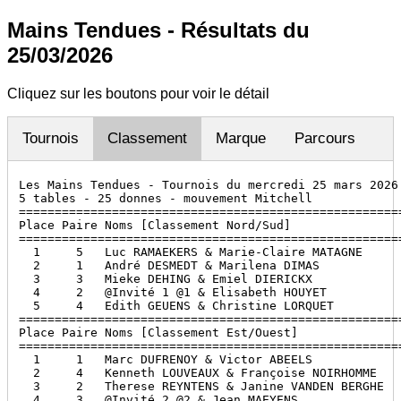
Mains Tendues - Résultats du
25/03/2026
Cliquez sur les boutons pour voir le détail
Tournois
Classement
Marque
Parcours
Les Mains Tendues - Tournois du mercredi 25 mars 2026

5 tables - 25 donnes - mouvement Mitchell

======================================================
Place Paire Noms [Classement Nord/Sud]                
======================================================
  1     5   Luc RAMAEKERS & Marie-Claire MATAGNE      
  2     1   André DESMEDT & Marilena DIMAS            
  3     3   Mieke DEHING & Emiel DIERICKX             
  4     2   @Invité 1 @1 & Elisabeth HOUYET           
  5     4   Edith GEUENS & Christine LORQUET          
======================================================
Place Paire Noms [Classement Est/Ouest]               
======================================================
  1     1   Marc DUFRENOY & Victor ABEELS             
  2     4   Kenneth LOUVEAUX & Françoise NOIRHOMME    
  3     2   Therese REYNTENS & Janine VANDEN BERGHE   
  4     3   @Invité 2 @2 & Jean MAEYENS               