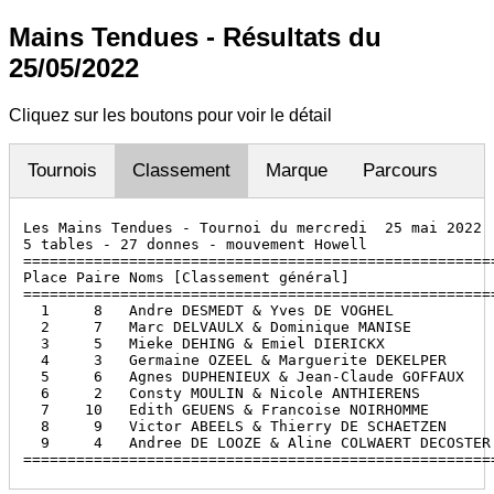
Mains Tendues - Résultats du
25/05/2022
Cliquez sur les boutons pour voir le détail
Tournois
Classement
Marque
Parcours
Les Mains Tendues - Tournoi du mercredi  25 mai 2022

5 tables - 27 donnes - mouvement Howell

======================================================
Place Paire Noms [Classement général]                 
======================================================
  1     8   Andre DESMEDT & Yves DE VOGHEL            
  2     7   Marc DELVAULX & Dominique MANISE          
  3     5   Mieke DEHING & Emiel DIERICKX             
  4     3   Germaine OZEEL & Marguerite DEKELPER      
  5     6   Agnes DUPHENIEUX & Jean-Claude GOFFAUX    
  6     2   Consty MOULIN & Nicole ANTHIERENS         
  7    10   Edith GEUENS & Francoise NOIRHOMME        
  8     9   Victor ABEELS & Thierry DE SCHAETZEN      
  9     4   Andree DE LOOZE & Aline COLWAERT DECOSTER 